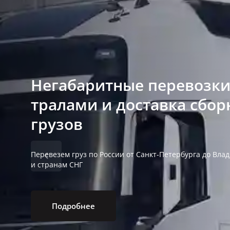
Негабаритные перевозк
тралами и доставка сбо
грузов
Перевезем груз по России от Санкт-Петербурга до Вла
и странам СНГ
Подробнее