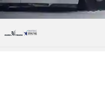
Продать технику
Спецтехника
Сервис
Груз
*Все предложения указаны с учетом максимальной ски
информацию у менеджера отдела продаж.
**Товарный знак Национальной Премии «Бренд года в 
обслуживания. Использование товарного знака допус
Организатора Национальной Премии «БРЕНД ГОДА В 