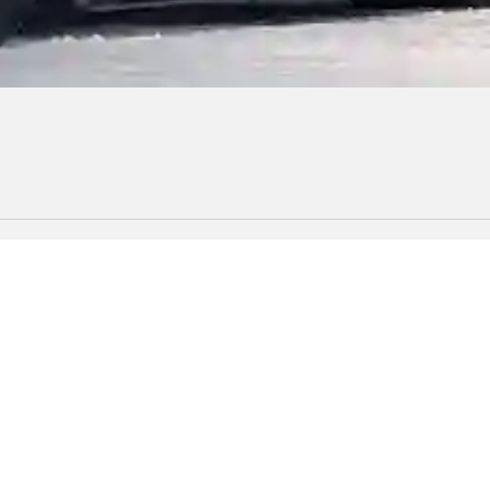
овая эвакуация
Логистика
Акции
Компания
дки, предоставляемой на транспортные средства. Подробнее в 
России 2025» принадлежит ООО «Пойнт Пассат» и внесён в Гос
кается исключительно Лауреатами Премии и только с разрешен
РОССИИ».