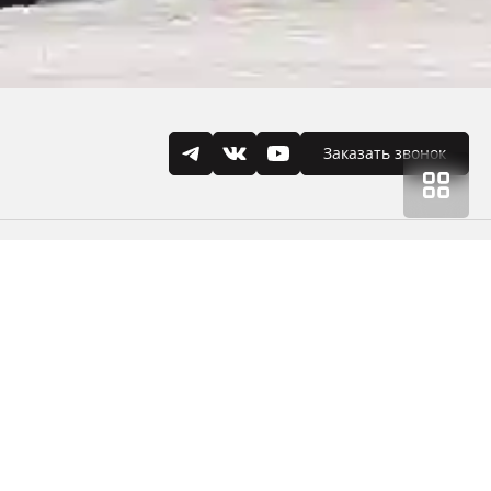
Заказать звонок
карточке автомобиля, также Вы можете уточнить
ударственный реестр товарных знаков и знаков
ия правообладателя — ООО «Пойнт Пассат»,