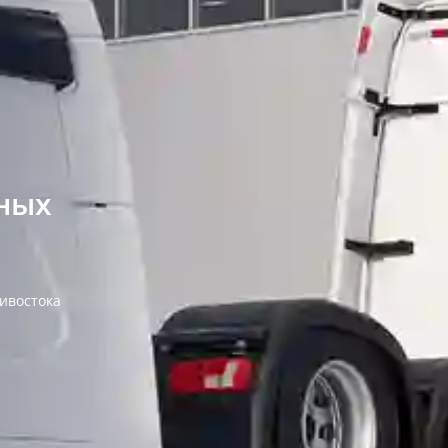
и
рных
дивостока