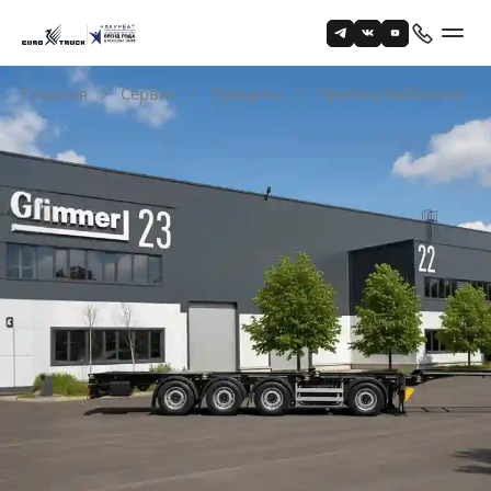
Главная
Сервис
Прицепы
Припец Helfimmer